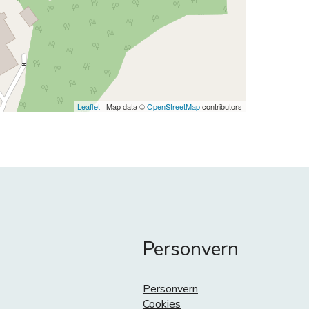
Leaflet
| Map data ©
OpenStreetMap
contributors
Personvern
Personvern
Cookies